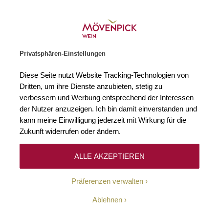
Weinhändler des Jahres 2026
Zur Startseite
SUCHE
WARENKORB
Minicart
Privatsphären-Einstellungen
Startseite
Rotweine
2022 Spätburgunder Alte Reben Weingut Bern
Diese Seite nutzt Website Tracking-Technologien von
Zum Ende der Bildgalerie springen
Zum Anfang der Bildgaleri
Dritten, um ihre Dienste anzubieten, stetig zu
verbessern und Werbung entsprechend der Interessen
der Nutzer anzuzeigen. Ich bin damit einverstanden und
kann meine Einwilligung jederzeit mit Wirkung für die
Zukunft widerrufen oder ändern.
ALLE AKZEPTIEREN
Präferenzen verwalten
Ablehnen