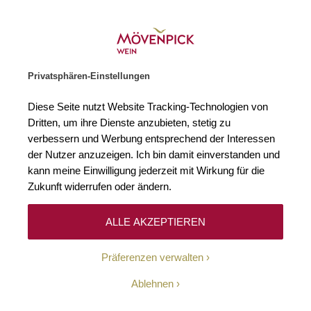
Weinhändler des Jahres 2026
Zur Startseite
SUCHE
WARENKORB
Minicart
Privatsphären-Einstellungen
Startseite
Rotweine
2022 Shiraz Selkirk Langhorne Creek Bremert
Diese Seite nutzt Website Tracking-Technologien von
Zum Ende der Bildgalerie springen
Zum Anfang der Bildgaleri
Dritten, um ihre Dienste anzubieten, stetig zu
verbessern und Werbung entsprechend der Interessen
der Nutzer anzuzeigen. Ich bin damit einverstanden und
kann meine Einwilligung jederzeit mit Wirkung für die
Zukunft widerrufen oder ändern.
ALLE AKZEPTIEREN
Präferenzen verwalten
Ablehnen