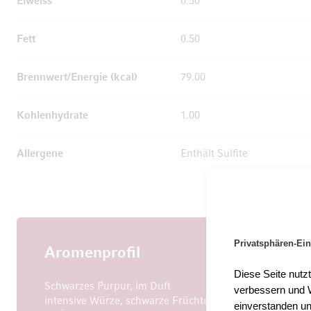
Eiweiss
0.50
Fett
0.50
Brennwert/Energie (kcal)
79.00
Kohlenhydrate
1.00
Allergene
Enthält Sulfite
Privatsphären-Ein
Aromenprofil
Diese Seite nutz
Schwarzes Purpur, im Duft
verbessern und W
intensive Würze, schwarze Früchte
einverstanden un