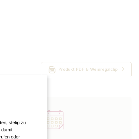
Produkt PDF & Weinregalclip
en, stetig zu
 damit
rufen oder