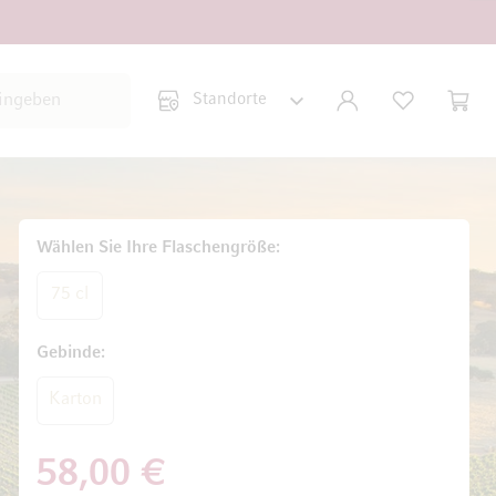
Suche schließen
KONTO
WUNSCHLISTE
WARE
Minic
Wählen Sie Ihre Flaschengröße
75 cl
Gebinde
Karton
58,00 €