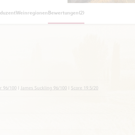
duzent
Weinregionen
Bewertungen
2
r 96/100
|
James Suckling 96/100
|
Score 19.5/20