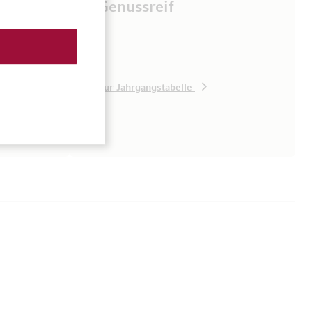
Genussreif
 von
pfiehlt
von 16
Zur Jahrgangstabelle