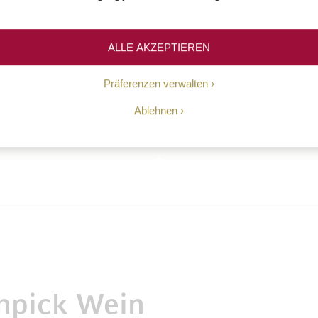
 zu
Temperatur
ehlen diesen Wein zu
Für den optimalen Genuss
äse, Roastbeef, Gegrilltem
lagerfähigen Rotweinen em
ALLE AKZEPTIEREN
mm in allen Variationen.
sich eine Trinktemperatur 
n Sie ihn auch zu Wild-
bis 18°C.
Präferenzen verwalten
morgerichten.
Ablehnen
npick Wein