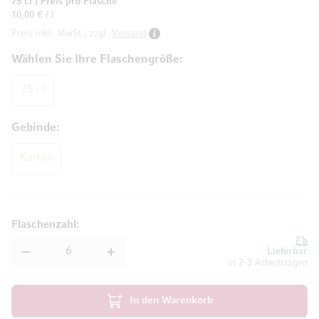
75 cl
|
Preis pro Flasche
10,00 € / l
Preis inkl. MwSt., zzgl.
Versand
Wählen Sie Ihre Flaschengröße
75 cl
Gebinde
Karton
Flaschenzahl
Lieferbar
in 2-3 Arbeitstagen
In den Warenkorb