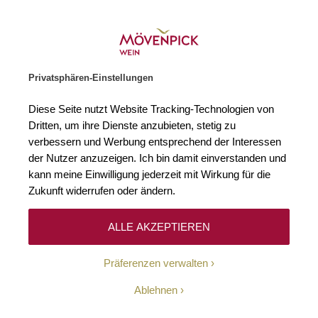
Weinhändler des Jahres 2026
Zur Startseite
SUCHE
WARENKORB
Minicart
Privatsphären-Einstellungen
Startseite
Rotweine
2022 Shiraz Cabernet Sauvignon Coastal Regi
Diese Seite nutzt Website Tracking-Technologien von
Zum Ende der Bildgalerie springen
Zum Anfang der Bildgaleri
Dritten, um ihre Dienste anzubieten, stetig zu
verbessern und Werbung entsprechend der Interessen
der Nutzer anzuzeigen. Ich bin damit einverstanden und
kann meine Einwilligung jederzeit mit Wirkung für die
Zukunft widerrufen oder ändern.
ALLE AKZEPTIEREN
Präferenzen verwalten
Ablehnen