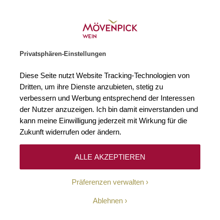
Gratislieferung ab € 120.–
Zur Startseite
SUCHE
WARENKORB
Minicart
Privatsphären-Einstellungen
Startseite
Weißweine
2022 Semillón El Enemigo Mendoza Adrianna 
Diese Seite nutzt Website Tracking-Technologien von
Zum Ende der Bildgalerie springen
Zum Anfang der Bildgaleri
Dritten, um ihre Dienste anzubieten, stetig zu
verbessern und Werbung entsprechend der Interessen
der Nutzer anzuzeigen. Ich bin damit einverstanden und
kann meine Einwilligung jederzeit mit Wirkung für die
Zukunft widerrufen oder ändern.
ALLE AKZEPTIEREN
Präferenzen verwalten
Ablehnen