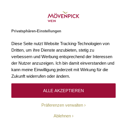
Weinhändler des Jahres 2026
Zur Startseite
SUCHE
WARENKORB
Minicart
Privatsphären-Einstellungen
Startseite
Rotweine
2022 Malbec Argentino Bodega Catena Zapata
Diese Seite nutzt Website Tracking-Technologien von
Zum Ende der Bildgalerie springen
Zum Anfang der Bildgaleri
Dritten, um ihre Dienste anzubieten, stetig zu
verbessern und Werbung entsprechend der Interessen
der Nutzer anzuzeigen. Ich bin damit einverstanden und
kann meine Einwilligung jederzeit mit Wirkung für die
Zukunft widerrufen oder ändern.
ALLE AKZEPTIEREN
Präferenzen verwalten
Ablehnen