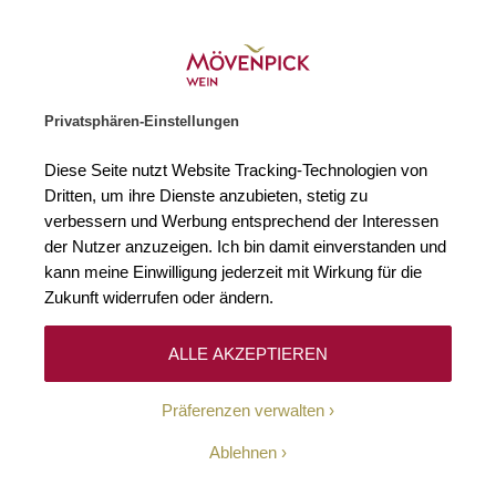
Weinhändler des Jahres 2026
Zur Startseite
SUCHE
WARENKORB
Minicart
Privatsphären-Einstellungen
Startseite
Rotweine
2022 Cabanon Côtes du Roussillon Villages AO
Diese Seite nutzt Website Tracking-Technologien von
Zum Ende der Bildgalerie springen
Zum Anfang der Bildgaleri
Dritten, um ihre Dienste anzubieten, stetig zu
verbessern und Werbung entsprechend der Interessen
der Nutzer anzuzeigen. Ich bin damit einverstanden und
kann meine Einwilligung jederzeit mit Wirkung für die
Zukunft widerrufen oder ändern.
ALLE AKZEPTIEREN
Präferenzen verwalten
Ablehnen