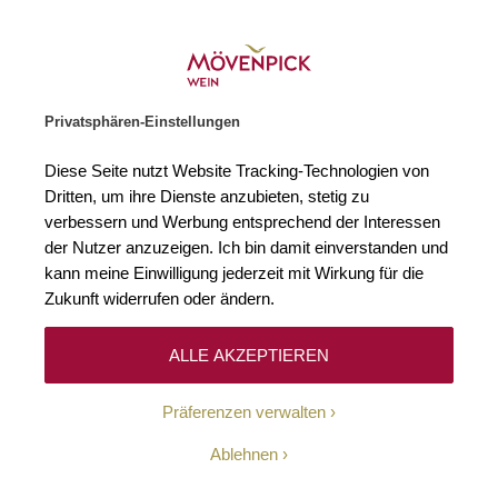
Weinhändler des Jahres 2026
Zur Startseite
SUCHE
WARENKORB
Minicart
Privatsphären-Einstellungen
Startseite
Weißweine
2021 Riesling trocken Forster Pfalz Kirchens
Diese Seite nutzt Website Tracking-Technologien von
Zum Ende der Bildgalerie springen
Zum Anfang der Bildgaleri
Dritten, um ihre Dienste anzubieten, stetig zu
Bio
verbessern und Werbung entsprechend der Interessen
der Nutzer anzuzeigen. Ich bin damit einverstanden und
kann meine Einwilligung jederzeit mit Wirkung für die
Zukunft widerrufen oder ändern.
ALLE AKZEPTIEREN
Präferenzen verwalten
Ablehnen