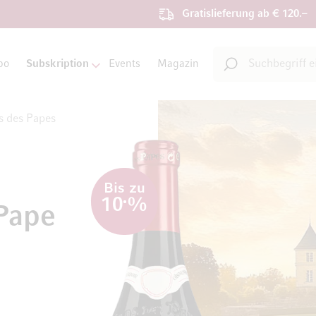
Gratislieferung ab € 120.–
Suche
bo
Subskription
Events
Magazin
Suche
s des Papes
Bis zu
10
%
Pape