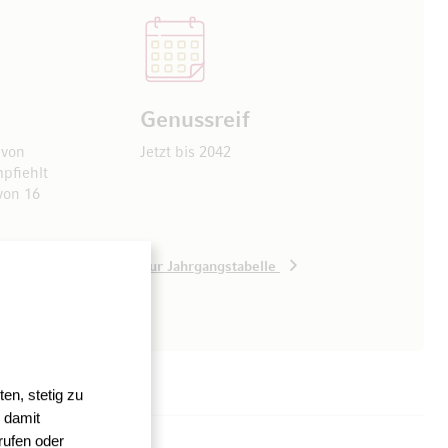
Genussreif
 von
Jetzt bis 2042
pfiehlt
von 16
Zur Jahrgangstabelle
en, stetig zu
 damit
rufen oder