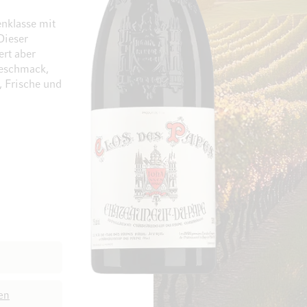
enklasse mit
Dieser
rt aber
Geschmack,
, Frische und
Zum Ende der Bildgalerie springen
Zum Anfang der Bi
en