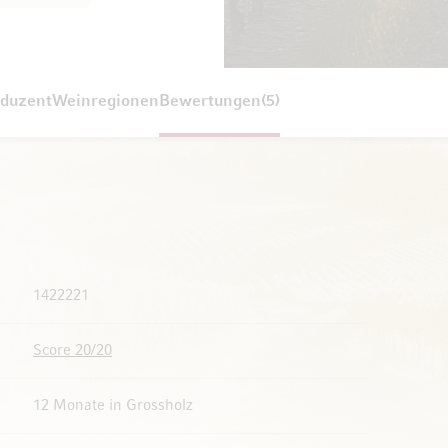
duzent
Weinregionen
Bewertungen
5
1422221
Score 20/20
12 Monate in Grossholz