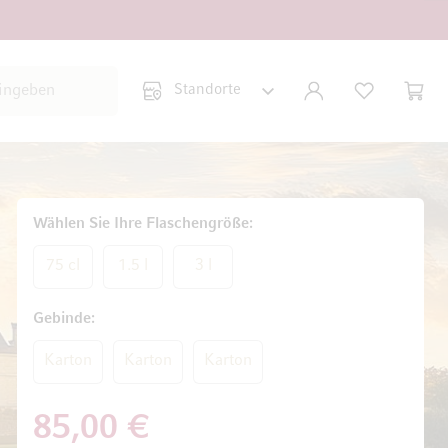
Suche schließen
KONTO
WUNSCHLISTE
WARE
Minic
Wählen Sie Ihre Flaschengröße
75 cl
1.5 l
3 l
Gebinde
Karton
Karton
Karton
85,00 €