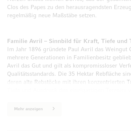
Clos des Papes zu den herausragendsten Erzeug
regelmäßig neue Maßstäbe setzen.
Familie Avril – Sinnbild für Kraft, Tiefe und 
Im Jahr 1896 gründete Paul Avril das Weingut C
mehrere Generationen in Familienbesitz geblieb
Avril das Gut und gilt als kompromissloser Verf
Qualitätsstandards. Die 35 Hektar Rebfläche sind
deren alte Rebstöcke mit ihren konzentrierten 
Tiefe und Ausdruck des einzigartigen Terroirs 
Erträge – im Schnitt nur etwa 18 Hektoliter pro
zulässigen Höchstertrags der Appellation – hebt 
Mehr anzeigen
Weine auf ein außergewöhnliches Niveau, auch
Verfügbarkeit stark begrenzt.