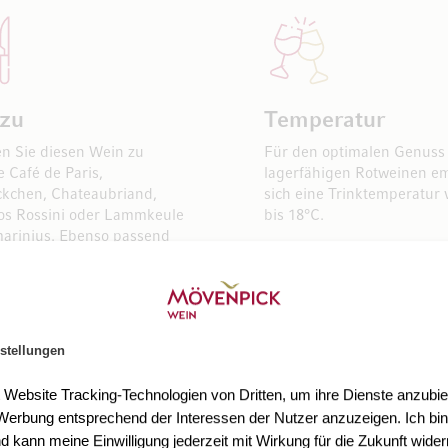
 zu
Temperatur
n Sie diesen Wein zu
Für den optimalen Genuss
e Café de Paris,
lagerfähigen Rotweinen em
kchen, Chateaubriand,
sich eine Trinktemperatur 
os Rossini oder Lammkeule
bis 18°C.
arinjus. Ebenso passend
en Fleischsorten wie
chmorbraten, Lammfleisch
gerichten.
stellungen
t Website Tracking-Technologien von Dritten, um ihre Dienste anzubiet
erbung entsprechend der Interessen der Nutzer anzuzeigen. Ich bin
d kann meine Einwilligung jederzeit mit Wirkung für die Zukunft wider