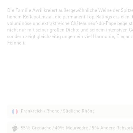
Die Familie Avril kreiert außergewöhnliche Weine der Spitz
hohem Reifepotenzial, die permanent Top-Ratings erzielen. 
voluminöse und extraktreiche Châteauneuf-du-Pape begeiste
nicht nur mit seiner großen Dichte und seinem intensiven 
sondern zeigt gleichzeitig ungemein viel Harmonie, Eleganz
Feinheit.
Frankreich
Rhone
Südliche Rhône
/
/
55% Grenache
40% Mourvèdre
5% Andere Rebsort
/
/