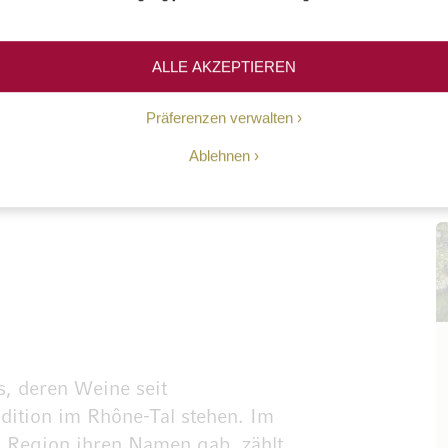
ALLE AKZEPTIEREN
npick Wein
Präferenzen verwalten
Ablehnen
s, deren Weine seit
adition im Rhône-Tal stehen. Im
n Region ihren Namen gab, zählt