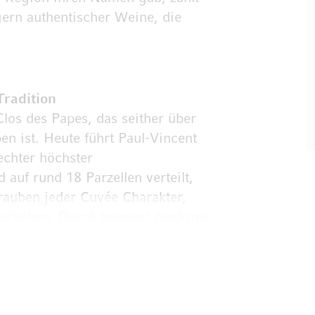
ern authentischer Weine, die
Tradition
los des Papes, das seither über
en ist. Heute führt Paul-Vincent
echter höchster
 auf rund 18 Parzellen verteilt,
Trauben jeder Cuvée Charakter,
verleihen. Durch bewusst niedrige
 Hektar, deutlich unterhalb des
die Familie die Qualität ihrer
 wenn die geringe Menge die