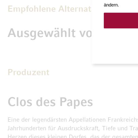
ändern.
Empfohlene Alternativen
Ausgewählt von Möve
Produzent
Clos des Papes
Eine der legendärsten Appellationen Frankreich
Jahrhunderten für Ausdruckskraft, Tiefe und Tr
Herzen dieses kleinen Dorfes, das der gesamte