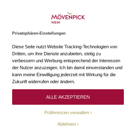
Weinhändler des Jahres 2026
Zur Startseite
SUCHE
WARENKORB
Minicart
Privatsphären-Einstellungen
Startseite
Rotweine
2020 Sondraia Bolgheri Superiore DOC Marilisa
Diese Seite nutzt Website Tracking-Technologien von
Zum Ende der Bildgalerie springen
Zum Anfang der Bildgaleri
Dritten, um ihre Dienste anzubieten, stetig zu
verbessern und Werbung entsprechend der Interessen
der Nutzer anzuzeigen. Ich bin damit einverstanden und
kann meine Einwilligung jederzeit mit Wirkung für die
Zukunft widerrufen oder ändern.
ALLE AKZEPTIEREN
Präferenzen verwalten
Ablehnen