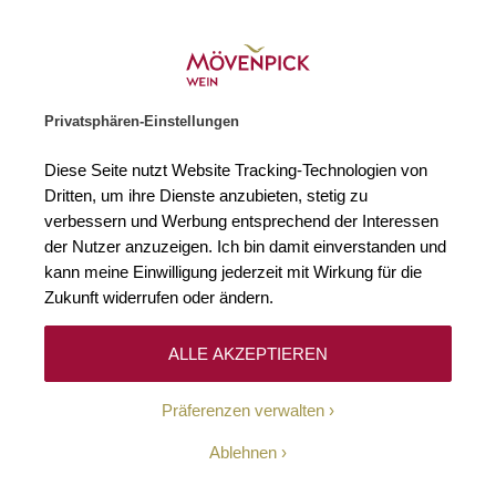
Weinhändler des Jahres 2026
Zur Startseite
SUCHE
WARENKORB
Minicart
Privatsphären-Einstellungen
Startseite
Schaumweine
2020 Sekt Grande Cuvée Dosage Zéro Gri
Diese Seite nutzt Website Tracking-Technologien von
Zum Ende der Bildgalerie springen
Zum Anfang der Bildgaleri
Dritten, um ihre Dienste anzubieten, stetig zu
verbessern und Werbung entsprechend der Interessen
der Nutzer anzuzeigen. Ich bin damit einverstanden und
kann meine Einwilligung jederzeit mit Wirkung für die
Zukunft widerrufen oder ändern.
ALLE AKZEPTIEREN
Präferenzen verwalten
Ablehnen