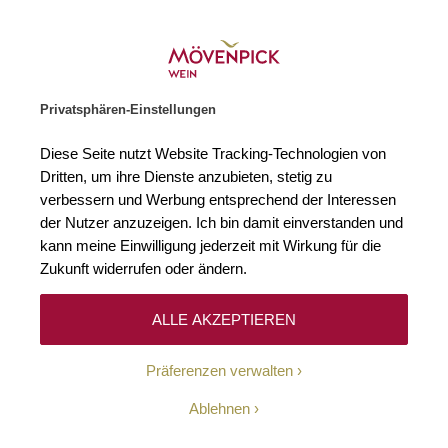
Weinhändler des Jahres 2026
Zur Startseite
SUCHE
WARENKORB
Minicart
Privatsphären-Einstellungen
Startseite
Rotweine
2020 Rosso de' Medici Toscana IGT Antico Bor
Diese Seite nutzt Website Tracking-Technologien von
Zum Ende der Bildgalerie springen
Zum Anfang der Bildgaleri
Dritten, um ihre Dienste anzubieten, stetig zu
verbessern und Werbung entsprechend der Interessen
der Nutzer anzuzeigen. Ich bin damit einverstanden und
kann meine Einwilligung jederzeit mit Wirkung für die
Zukunft widerrufen oder ändern.
ALLE AKZEPTIEREN
Präferenzen verwalten
Ablehnen