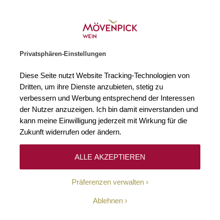
Weinhändler des Jahres 2026
Zur Startseite
SUCHE
WARENKORB
Minicart
Privatsphären-Einstellungen
Startseite
Rotweine
2020 Edition Z Stellenbosch WO De Toren Priva
Diese Seite nutzt Website Tracking-Technologien von
Zum Ende der Bildgalerie springen
Zum Anfang der Bildgaleri
Dritten, um ihre Dienste anzubieten, stetig zu
verbessern und Werbung entsprechend der Interessen
der Nutzer anzuzeigen. Ich bin damit einverstanden und
kann meine Einwilligung jederzeit mit Wirkung für die
Zukunft widerrufen oder ändern.
ALLE AKZEPTIEREN
Präferenzen verwalten
Ablehnen