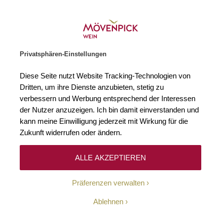
Weinhändler des Jahres 2026
Zur Startseite
SUCHE
WARENKORB
Minicart
Privatsphären-Einstellungen
Startseite
Weißweine
2019 Sancerre AOC D'Antan Henri Bourgeois
Diese Seite nutzt Website Tracking-Technologien von
Zum Ende der Bildgalerie springen
Zum Anfang der Bildgaleri
Dritten, um ihre Dienste anzubieten, stetig zu
verbessern und Werbung entsprechend der Interessen
der Nutzer anzuzeigen. Ich bin damit einverstanden und
kann meine Einwilligung jederzeit mit Wirkung für die
Zukunft widerrufen oder ändern.
ALLE AKZEPTIEREN
Präferenzen verwalten
Ablehnen