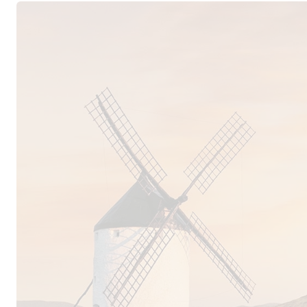
verfügt, die einerseits für eine gute Drainage 
auch ausreichend Wasser speichern können. Im
sowohl atlantische, als auch mediterrane Züge au
Rebstöcke in den vielen kleinen, hochgelegenen
recht geringe Erträge, die durch eine gründlic
reduziert werden. Dadurch erhalten die Weine n
Konzentration, sondern besitzen eine faszinier
Rioja pur
–
Macán & Macán Clásico
Nach einigen Probedurchläufen bei der Vinifika
Degustationen war es mit dem Jahrgang 2009 sc
Macán-Weine wurden mit sensationellem Erfolg
Angelehnt an die Bordelaiser Tradition werden 
finessenreicher Erstwein und ein früher zugäng
werden sortenrein aus Tempranillo gekeltert und
Fässern aus extra-feinporiger französischer Ei