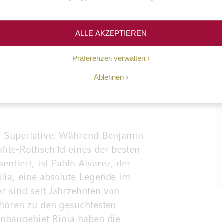
ALLE AKZEPTIEREN
Präferenzen verwalten
Ablehnen
r Superlative. Während Benjamin
fite-Rothschild eines der besten
ntiert, ist Pablo Alvarez, der
lia, eine absolute Legende im
 sind seit Jahrzehnten von
ehören zu den gesuchtesten
Anbaugebiet Rioja haben die