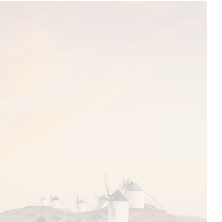
sorgen, andererseits aber immer
 milden Klima der Region, das
fweist, liefern die alten
 Parzellen von Natur aus nur
he Ernte-Auslese noch weiter
icht nur eine grandiose
ende Reintönigkeit im Geschmack.
tion und zahlreichen
hließlich soweit und die ersten
 auf den Markt gebracht.
nur zwei Weine produziert – ein
licher Zweitwein. Beide Crus
 bis zur finalen Verkostung in
che ausgebaut. Erst anschließend