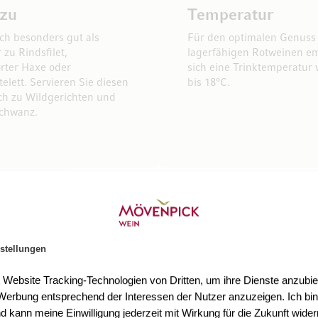
 zu
Temperatur
ich besonders gut als
Für den optimalen Genuss
 zu Rindsfilet,
lagerfähigen Rotweinen em
rter Haxe oder
sich eine Trinktemperatur 
lett. Servieren Sie diesen
bis 18°C.
h zu Wildgerichten und
chwanz.
stellungen
t Website Tracking-Technologien von Dritten, um ihre Dienste anzubiet
erbung entsprechend der Interessen der Nutzer anzuzeigen. Ich bin
npick Wein
d kann meine Einwilligung jederzeit mit Wirkung für die Zukunft wider