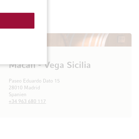
Macán - Vega Sicilia
Paseo Eduardo Dato 15
28010 Madrid
Spanien
+34 963 680 117