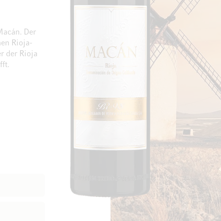
Macán. Der
hen Rioja-
er der Rioja
ft.
Zum Ende der Bildgalerie springen
Zum Anfang der Bi