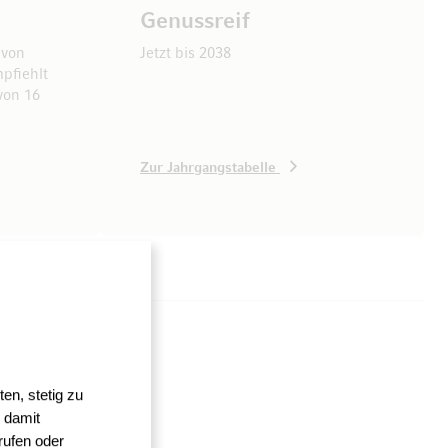
Genussreif
 von
Jetzt bis 2038
pfiehlt
von 16
Zur Jahrgangstabelle
en, stetig zu
 damit
rufen oder