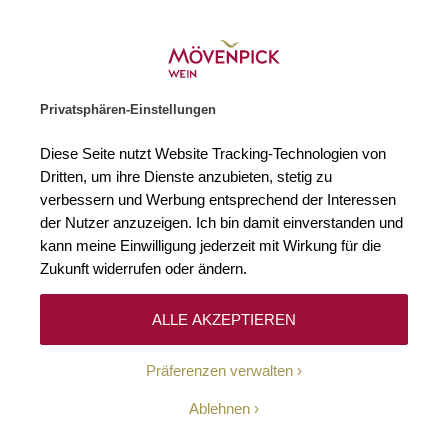
Weinhändler des Jahres 2026
Zur Startseite
SUCHE
WARENKORB
Minicart
Privatsphären-Einstellungen
Startseite
Rotweine
2019 Château La Fleur-Pétrus Pomerol AOC
Diese Seite nutzt Website Tracking-Technologien von
Zum Ende der Bildgalerie springen
Zum Anfang der Bildgaleri
Dritten, um ihre Dienste anzubieten, stetig zu
verbessern und Werbung entsprechend der Interessen
der Nutzer anzuzeigen. Ich bin damit einverstanden und
kann meine Einwilligung jederzeit mit Wirkung für die
Zukunft widerrufen oder ändern.
ALLE AKZEPTIEREN
Präferenzen verwalten
Ablehnen