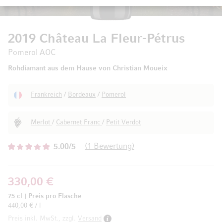
2019 Château La Fleur-Pétrus
Pomerol AOC
Rohdiamant aus dem Hause von Christian Moueix
Frankreich
/
Bordeaux
/
Pomerol
Merlot
/
Cabernet Franc
/
Petit Verdot
1
Bewertung
5.00/5
330,00 €
75 cl
|
Preis pro Flasche
440,00 € / l
Preis inkl. MwSt., zzgl.
Versand