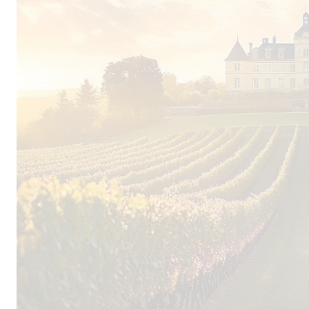
Um die Widerstandskraft der Weinreben zu stä
wie möglich eingegriffen und so natürlich wie
mit Pferden pflügt, auf Insektizide verzichtet u
Dünger aus Pferdemist und organischen Abfällen
Um seiner Leidenschaft für Weißwein nachzuge
den klassischen roten Rebsorten Cabernet Sauvi
einer separaten, gerade mal 1,5 Hektar großen 
untypischen weißen Sorten Gros Manseng, Sav
Sauvignon Gris angepflanzt. Ein hoher zusätzli
erfordert eine individuelle Behandlung. Unters
eine kontinuierliche Kontrolle notwendig, verl
und bringen durch variierende Lesezeitpunkte 
zugleich jedoch auch eine ökologische Vielfalt
mechanisch, während man später auf einem Sorti
Trauben manuell selektiert, die im modernen, sc
schwarzbeerig duftenden Rotwein und einem 