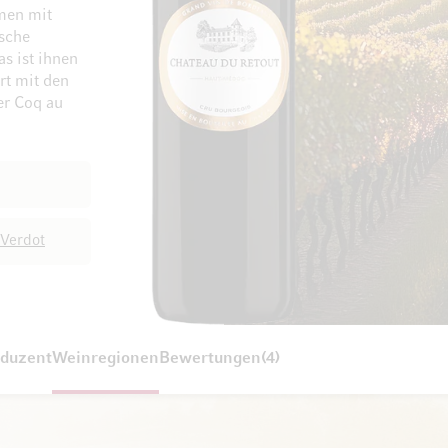
mmen mit
ische
Zum Ende der Bildgalerie springen
Zum Anfang der Bild
s ist ihnen
rt mit den
er Coq au
 Verdot
duzent
Weinregionen
Bewertungen
4