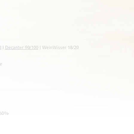
0
|
Decanter 90/100
| WeinWisser 18/20
e
 60%