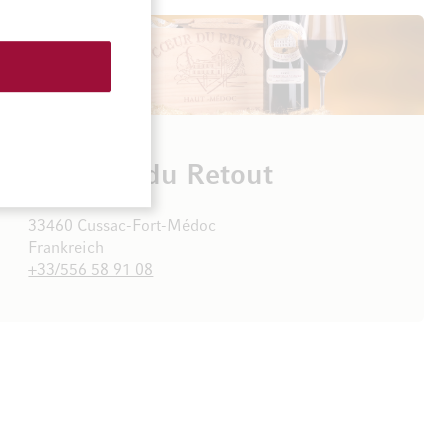
Château du Retout
33460 Cussac-Fort-Médoc
Frankreich
+33/556 58 91 08