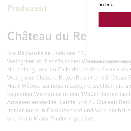
ändern.
Produzent
Château du Retout
Die Reblauskrise Ende des 19. Jahrhunderts bes
Weingüter im französischen Weinbau, oder sorgt
Neuanfang, wie im Falle der beiden damals als C
Weingüter Château Retou-Rosset und Château S
Haut-Médoc. Zu neuem Leben erwachten die a
liegenden Weingüter in den 1950er-Jahren nac
Anwesen entdeckte, kaufte und zu Château Reto
immer noch in Familienhand und wird höchst er
und ihren Mann Frederic geleitet.