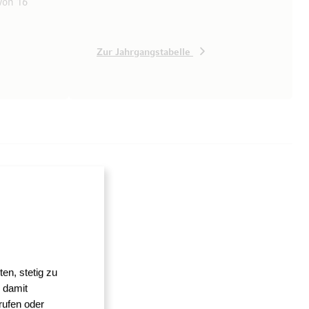
von 16
Zur Jahrgangstabelle
en, stetig zu
 damit
rufen oder