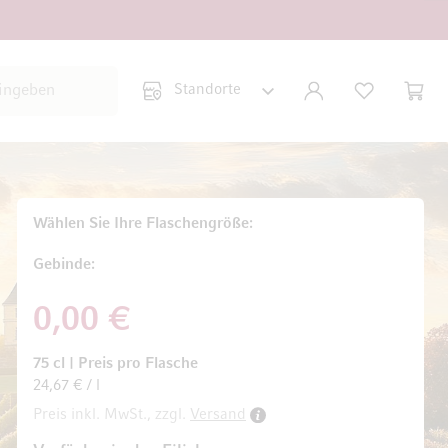
Suche schließen
KONTO
WUNSCHLISTE
WARE
Minicar
Wählen Sie Ihre Flaschengröße
Gebinde
0,00 €
75 cl
|
Preis pro Flasche
24,67 € / l
Preis inkl. MwSt., zzgl.
Versand