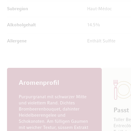
Subregion
Haut-Médoc
Alkoholgehalt
14.5%
Allergene
Enthält Sulfite
Aromenprofil
Purpurgranat mit schwarzer Mitte
und violettem Rand. Dichtes
Brombeerenbouquet, dahinter
Passt
Heidelbeerengelee und
Toller B
Schokonoten. Am fülligen Gaumen
Entrecôt
mit weicher Textur, süssem Extrakt