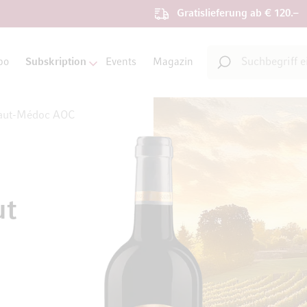
Gratislieferung ab € 120.–
Suche
bo
Subskription
Events
Magazin
Suche
Haut-Médoc AOC
ut