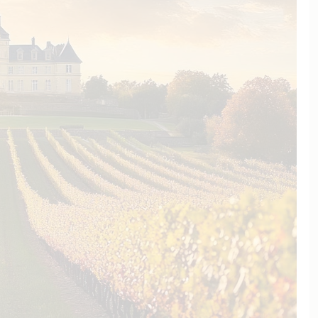
rken, wird im Weinberg so wenig
 möglich gearbeitet, indem man
nd zu 100 Prozent mit natürlichem
 des Betriebs setzt.
hen, wurden von Frederic neben
gnon, Merlot und Petit Verdot auf
Fläche die für die Region
agnin, Mondeuse Blanche und
cher Aufwand, denn jede Rebsorte
chiedliche Reifephasen machen
angen angepasste Arbeitstechniken
einen hohen Aufwand mit sich –
 im Weinberg. Geerntet wird
ertisch nur die qualitativ besten
hlichten Keller zu einem
außergewöhnlichen Weißwein