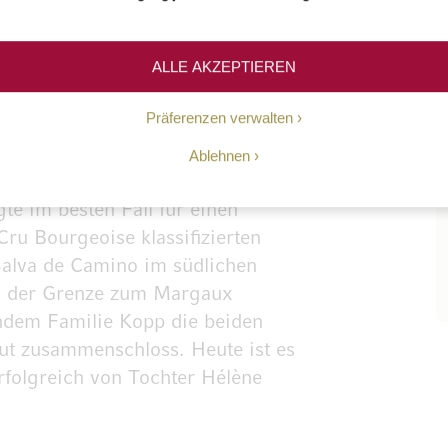
ALLE AKZEPTIEREN
Präferenzen verwalten
Ablehnen
iegelte das Ende vieler
e im besten Fall für einen
ru Bourgeoise klassifizierten
alva de Camino im südlichen
n der Grenze zum Margaux
hdem Familie Kopp die beiden
ut zusammenschloss. Heute ist es
folgreich von Tochter Hélène