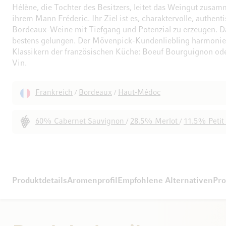
Hélène, die Tochter des Besitzers, leitet das Weingut zusa
ihrem Mann Fréderic. Ihr Ziel ist es, charaktervolle, authent
Bordeaux-Weine mit Tiefgang und Potenzial zu erzeugen. Da
bestens gelungen. Der Mövenpick-Kundenliebling harmonie
Klassikern der französischen Küche: Boeuf Bourguignon od
Vin.
Frankreich
Bordeaux
Haut-Médoc
/
/
60% Cabernet Sauvignon
28.5% Merlot
11.5% Petit
/
/
Produktdetails
Aromenprofil
Empfohlene Alternativen
Pro