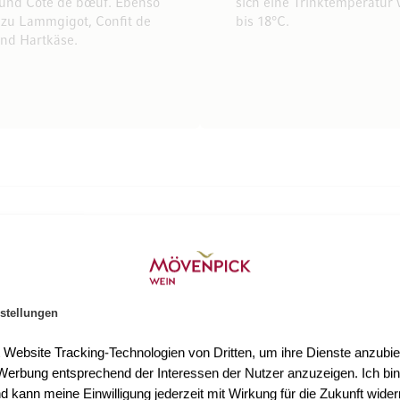
 und Côte de bœuf. Ebenso
sich eine Trinktemperatur 
zu Lammgigot, Confit de
bis 18°C.
nd Hartkäse.
npick Wein
stellungen
t Website Tracking-Technologien von Dritten, um ihre Dienste anzubiet
erbung entsprechend der Interessen der Nutzer anzuzeigen. Ich bin
d kann meine Einwilligung jederzeit mit Wirkung für die Zukunft wider