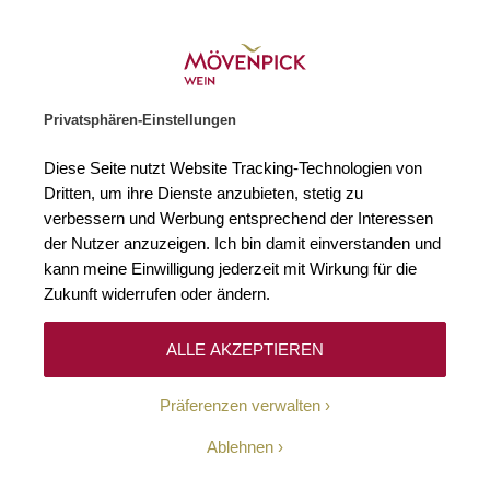
Weinhändler des Jahres 2026
Zur Startseite
SUCHE
WARENKORB
Minicart
Privatsphären-Einstellungen
Startseite
2016 Pesquera Reserva Ribera del Duero DO Familia Fernández
Diese Seite nutzt Website Tracking-Technologien von
Zum Ende der Bildgalerie springen
Zum Anfang der Bildgaleri
Dritten, um ihre Dienste anzubieten, stetig zu
verbessern und Werbung entsprechend der Interessen
der Nutzer anzuzeigen. Ich bin damit einverstanden und
kann meine Einwilligung jederzeit mit Wirkung für die
Zukunft widerrufen oder ändern.
ALLE AKZEPTIEREN
Präferenzen verwalten
Ablehnen