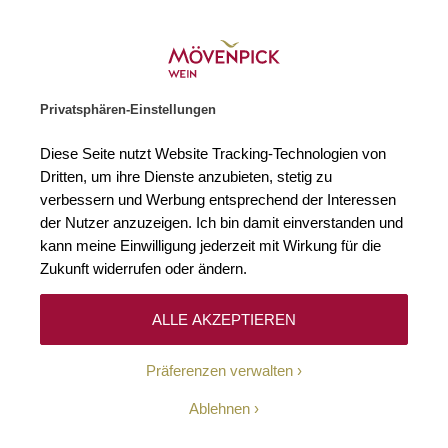
Weinhändler des Jahres 2026
Zur Startseite
SUCHE
WARENKORB
Minicart
Privatsphären-Einstellungen
Startseite
Rotweine
2015 Barbaresco DOCG Coste Rubin Fontanafr
Diese Seite nutzt Website Tracking-Technologien von
Zum Ende der Bildgalerie springen
Zum Anfang der Bildgaleri
Dritten, um ihre Dienste anzubieten, stetig zu
verbessern und Werbung entsprechend der Interessen
der Nutzer anzuzeigen. Ich bin damit einverstanden und
kann meine Einwilligung jederzeit mit Wirkung für die
Zukunft widerrufen oder ändern.
ALLE AKZEPTIEREN
Präferenzen verwalten
Ablehnen