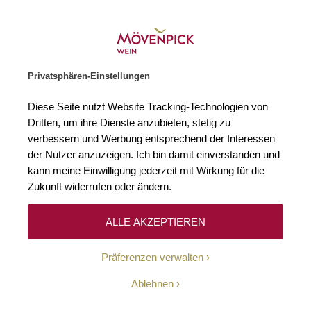
Weinhändler des Jahres 2026
Zur Startseite
SUCHE
WARENKORB
Minicart
Privatsphären-Einstellungen
Startseite
Rotweine
2009 Château Cheval Blanc 1er Grand Cru Clas
Diese Seite nutzt Website Tracking-Technologien von
Zum Ende der Bildgalerie springen
Zum Anfang der Bildgaleri
Dritten, um ihre Dienste anzubieten, stetig zu
verbessern und Werbung entsprechend der Interessen
der Nutzer anzuzeigen. Ich bin damit einverstanden und
kann meine Einwilligung jederzeit mit Wirkung für die
Zukunft widerrufen oder ändern.
ALLE AKZEPTIEREN
Präferenzen verwalten
Ablehnen