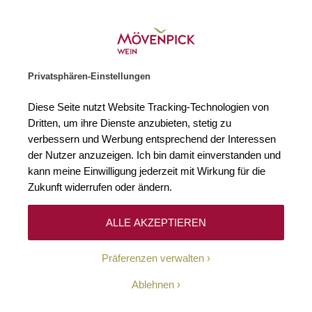
Gratislieferung ab € 120.–
Zur Startseite
SUCHE
WARENKORB
Minicart
Privatsphären-Einstellungen
Startseite
2005 Porto Colheita Quinta do Noval
Diese Seite nutzt Website Tracking-Technologien von
Zum Ende der Bildgalerie springen
Zum Anfang der Bildgaleri
Dritten, um ihre Dienste anzubieten, stetig zu
verbessern und Werbung entsprechend der Interessen
der Nutzer anzuzeigen. Ich bin damit einverstanden und
kann meine Einwilligung jederzeit mit Wirkung für die
Zukunft widerrufen oder ändern.
ALLE AKZEPTIEREN
Präferenzen verwalten
Ablehnen