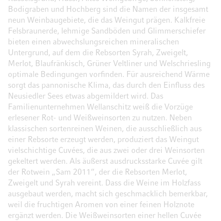
Bodigraben und Hochberg sind die Namen der insgesamt
neun Weinbaugebiete, die das Weingut prägen. Kalkfreie
Felsbraunerde, lehmige Sandböden und Glimmerschiefer
bieten einen abwechslungsreichen mineralischen
Untergrund, auf dem die Rebsorten Syrah, Zweigelt,
Merlot, Blaufränkisch, Grüner Veltliner und Welschriesling
optimale Bedingungen vorfinden. Für ausreichend Wärme
sorgt das pannonische Klima, das durch den Einfluss des
Neusiedler Sees etwas abgemildert wird. Das
Familienunternehmen Wellanschitz weiß die Vorzüge
erlesener Rot- und Weißweinsorten zu nutzen. Neben
klassischen sortenreinen Weinen, die ausschließlich aus
einer Rebsorte erzeugt werden, produziert das Weingut
vielschichtige Cuvées, die aus zwei oder drei Weinsorten
gekeltert werden. Als äußerst ausdrucksstarke Cuvée gilt
der Rotwein „Sam 2011“, der die Rebsorten Merlot,
Zweigelt und Syrah vereint. Dass die Weine im Holzfass
ausgebaut werden, macht sich geschmacklich bemerkbar,
weil die fruchtigen Aromen von einer feinen Holznote
ergänzt werden. Die Weißweinsorten einer hellen Cuvée