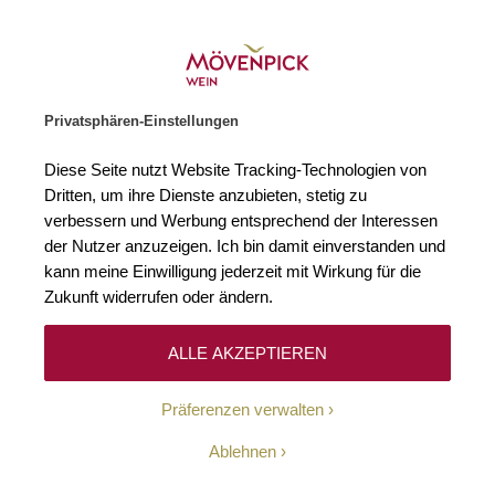
Weinhändler des Jahres 2026
Zur Startseite
SUCHE
WARENKORB
Minicart
Privatsphären-Einstellungen
Startseite
Winzer
Österreich
Wellanschitz
Diese Seite nutzt Website Tracking-Technologien von
Dritten, um ihre Dienste anzubieten, stetig zu
Wellanschitz
verbessern und Werbung entsprechend der Interessen
der Nutzer anzuzeigen. Ich bin damit einverstanden und
kann meine Einwilligung jederzeit mit Wirkung für die
Zukunft widerrufen oder ändern.
ALLE AKZEPTIEREN
Seit über 50 Jahren betreibt die Familie Wellanschitz ein
Präferenzen verwalten
Weingut in Österreich, das sich am Fuße des Ödenburger
Gebirges, im wunderschönen Burgenland, befindet. In
Ablehnen
dieser traumhaften Region, in der der südlichste Zipfel des
Neusiedler Sees und die Steppenlandschaft Ungarns