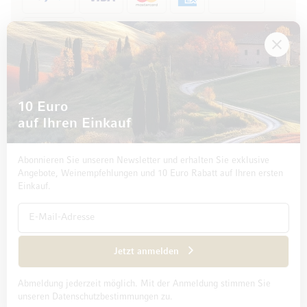
Rechnung
10 Euro
auf Ihren Einkauf
Abonnieren Sie unseren Newsletter und erhalten Sie exklusive
Angebote, Weinempfehlungen und 10 Euro Rabatt auf Ihren ersten
Einkauf.
Impressum
Datenschutz und Disclaimer
AGB
Jetzt anmelden
Abmeldung jederzeit möglich. Mit der Anmeldung stimmen Sie
© 2026 Mövenpick Wein Deutschland GmbH & Co. KG
unseren Datenschutzbestimmungen zu.