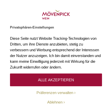
Gratislieferung ab € 120.–
Zur Startseite
SUCHE
WARENKORB
Minicart
Privatsphären-Einstellungen
Startseite
Winzer
Italien
Monte Guelfo
Diese Seite nutzt Website Tracking-Technologien von
Dritten, um ihre Dienste anzubieten, stetig zu
Monte Guelfo
(0)
verbessern und Werbung entsprechend der Interessen
der Nutzer anzuzeigen. Ich bin damit einverstanden und
kann meine Einwilligung jederzeit mit Wirkung für die
Monte Guelfo gehört zu den Weingütern der Familie Cecchi, die seit
1893 in Castellina in Chianti Wein herstellt. Seit Generationen haben
Zukunft widerrufen oder ändern.
sie in einigen der grossen Lagen der Toskana Weinberge angelegt, die
es ihnen ermöglichen, einige spektakuläre Weine von hohem Wert zu
produzieren.
ALLE AKZEPTIEREN
Präferenzen verwalten
Ablehnen
Ihre Suche ergab keine Treffer.