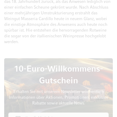
das 18. Jahrhundert zurück, als das Anwesen lediglich von
einer einfachen Scheune gekrönt wurde. Nach Abschluss
einer mehrjährigen Umstrukturierung erstrahlt das
Weingut Masseria Cardillo heute in neuem Glanz, wobei
die einstige Atmosphäre des Anwesens auch heute noch
spürbar ist. Hie entstehen die hervorragenden Rotweine
die sogar von der itallienischen Weinpresse hochgelobt
werden.
10-Euro-Willkommens-
Gutschein
Erhalten Sie mit unserem Newsletter wöchentlich
Informationen über Aktionen, Promotionen, exklusive
Rabatte sowie aktuelle News.
E-Mail Adresse