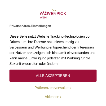
Weinhändler des Jahres 2026
Zur Startseite
SUCHE
WARENKORB
Minicart
Privatsphären-Einstellungen
Startseite
Winzer
Italien
Masseria Cardillo
Diese Seite nutzt Website Tracking-Technologien von
Dritten, um ihre Dienste anzubieten, stetig zu
Masseria Cardillo
(0)
verbessern und Werbung entsprechend der Interessen
der Nutzer anzuzeigen. Ich bin damit einverstanden und
kann meine Einwilligung jederzeit mit Wirkung für die
In der süditalienischen Stadt Matera, die seit 1993 dem UNESCO-
Weltkulturerbe angehört, befindet sich das malerische Weingut
Zukunft widerrufen oder ändern.
Masseria Cardillo, das von traumhaften Hügellandschaften und den
rauen Küstengebieten des Ionischen Meeres flankiert wird. Masseria
Cardillo ist ein beliebter Anziehungspunkt für Naturliebhaber und
ALLE AKZEPTIEREN
Genussmenschen, die die Stadt Matera erkunden und die vorzüglichen
Weine des Hauses verkosten wollen. Matera erstreckt sich auf einer
Präferenzen verwalten
karstigen Hochebene, von wo aus sich eine fantastische Aussicht auf
die Schlucht Gravina di Matera eröffnet.
Ablehnen