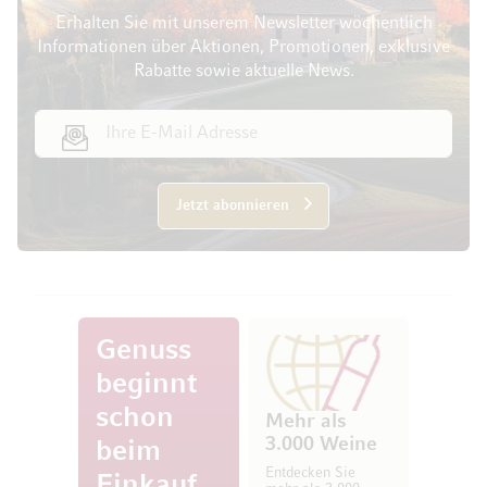
Erhalten Sie mit unserem Newsletter wöchentlich
Informationen über Aktionen, Promotionen, exklusive
Rabatte sowie aktuelle News.
E-Mail Adresse
Jetzt abonnieren
Genuss
beginnt
schon
Mehr als
3.000 Weine
beim
Entdecken Sie
Einkauf