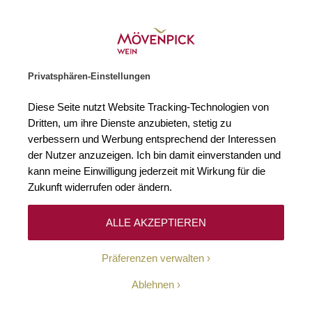
Weinhändler des Jahres 2026
Zur Startseite
SUCHE
WARENKORB
Minicart
Privatsphären-Einstellungen
Startseite
Winzer
Frankreich
Comte de Vogüé
Diese Seite nutzt Website Tracking-Technologien von
Dritten, um ihre Dienste anzubieten, stetig zu
Comte de Vogüé
(0)
verbessern und Werbung entsprechend der Interessen
der Nutzer anzuzeigen. Ich bin damit einverstanden und
kann meine Einwilligung jederzeit mit Wirkung für die
Dieses weltberühmte Weingut liegt in der Gemeinde Chambolle-
Musigny an Côte de Nuits und ist für Burgunder-Fans ein Name mit
Zukunft widerrufen oder ändern.
magischer Anziehungskraft. Dabei ist der Auftritt der Grands Crus nicht
vordergründig oder laut, sondern überaus fein, duftig und elegant: Es
sind langlebige Pinot Noirs in einem einzigartigen Stil, bei dem sich
ALLE AKZEPTIEREN
verführerischer Frucht mit samtiger Textur und mineralischer
Komplexität verbindet – Inbegriffe großer, roter Burgunder.
Präferenzen verwalten
Ablehnen
Ihre Suche ergab keine Treffer.