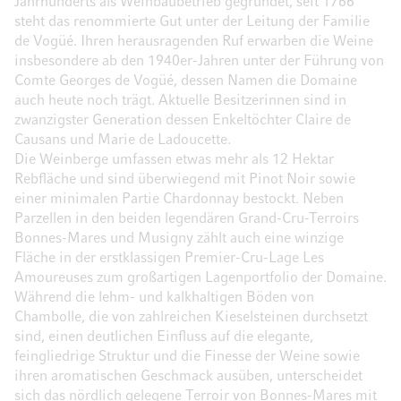
Jahrhunderts als Weinbaubetrieb gegründet, seit 1766
steht das renommierte Gut unter der Leitung der Familie
de Vogüé. Ihren herausragenden Ruf erwarben die Weine
insbesondere ab den 1940er-Jahren unter der Führung von
Comte Georges de Vogüé, dessen Namen die Domaine
auch heute noch trägt. Aktuelle Besitzerinnen sind in
zwanzigster Generation dessen Enkeltöchter Claire de
Causans und Marie de Ladoucette.
Die Weinberge umfassen etwas mehr als 12 Hektar
Rebfläche und sind überwiegend mit Pinot Noir sowie
einer minimalen Partie Chardonnay bestockt. Neben
Parzellen in den beiden legendären Grand-Cru-Terroirs
Bonnes-Mares und Musigny zählt auch eine winzige
Fläche in der erstklassigen Premier-Cru-Lage Les
Amoureuses zum großartigen Lagenportfolio der Domaine.
Während die lehm- und kalkhaltigen Böden von
Chambolle, die von zahlreichen Kieselsteinen durchsetzt
sind, einen deutlichen Einfluss auf die elegante,
feingliedrige Struktur und die Finesse der Weine sowie
ihren aromatischen Geschmack ausüben, unterscheidet
sich das nördlich gelegene Terroir von Bonnes-Mares mit