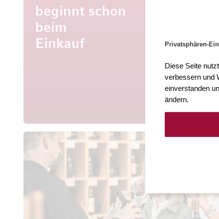
beginnt schon
beim
Mehr al
Entdecke
Einkauf
Privatsphären-Ein
aus aller 
Diese Seite nutz
verbessern und W
einverstanden un
ändern.