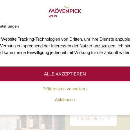
s 3.000 Weine
Mehr als 75 Jahre Erfahr
n Sie mehr als 3.000 Weine
Seit 1948 ermöglichen wir un
stellungen
Welt.
Kundinnen und Kunden den Z
hochwertigen Weinen.
t Website Tracking-Technologien von Dritten, um ihre Dienste anzubiet
erbung entsprechend der Interessen der Nutzer anzuzeigen. Ich bin
d kann meine Einwilligung jederzeit mit Wirkung für die Zukunft wider
Unsere Geschichte
ALLE AKZEPTIEREN
10 Standorte
Präferenzen verwalten
Ablehnen
Persönliche Beratung, täglic
Alle Standorte