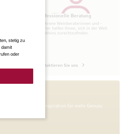
ung
Professionelle Beratung
seren
Erfahrene Weinberaterinnen und -
ugang zu
berater helfen Ihnen, sich in der Welt
des Weins zurechtzufinden.
en, stetig zu
 damit
rufen oder
Kontaktieren Sie uns
he Verkostungen und Inspiration für mehr Genuss.