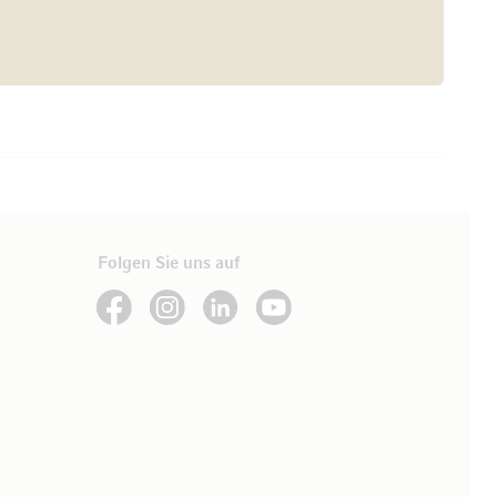
Folgen Sie uns auf
See our Facebook
See our Instagram account
See our LinkedIn
See our YouTube channel