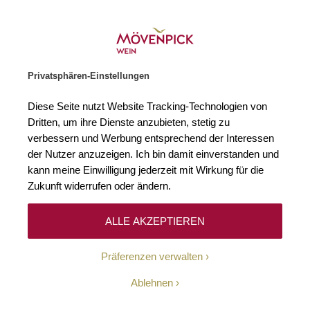
Weinhändler des Jahres 2026
Zur Startseite
SUCHE
WARENKORB
Minicart
Privatsphären-Einstellungen
Startseite
Winzer
Diese Seite nutzt Website Tracking-Technologien von
Dritten, um ihre Dienste anzubieten, stetig zu
verbessern und Werbung entsprechend der Interessen
Keine Ergebnisse
der Nutzer anzuzeigen. Ich bin damit einverstanden und
kann meine Einwilligung jederzeit mit Wirkung für die
Zukunft widerrufen oder ändern.
10-Euro-Willkommens-
ALLE AKZEPTIEREN
Gutschein
Präferenzen verwalten
Erhalten Sie mit unserem Newsletter wöchentlich
Ablehnen
Informationen über Aktionen, Promotionen, exklusive
Rabatte sowie aktuelle News.