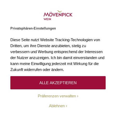
Weinhändler des Jahres 2026
Zur Startseite
SUCHE
WARENKORB
Minicart
Privatsphären-Einstellungen
Startseite
Winzer
Diese Seite nutzt Website Tracking-Technologien von
Dritten, um ihre Dienste anzubieten, stetig zu
verbessern und Werbung entsprechend der Interessen
Keine Ergebnisse
der Nutzer anzuzeigen. Ich bin damit einverstanden und
kann meine Einwilligung jederzeit mit Wirkung für die
Zukunft widerrufen oder ändern.
10-Euro-Willkommens-
ALLE AKZEPTIEREN
Gutschein
Präferenzen verwalten
Erhalten Sie mit unserem Newsletter wöchentlich
Ablehnen
Informationen über Aktionen, Promotionen, exklusive
Rabatte sowie aktuelle News.